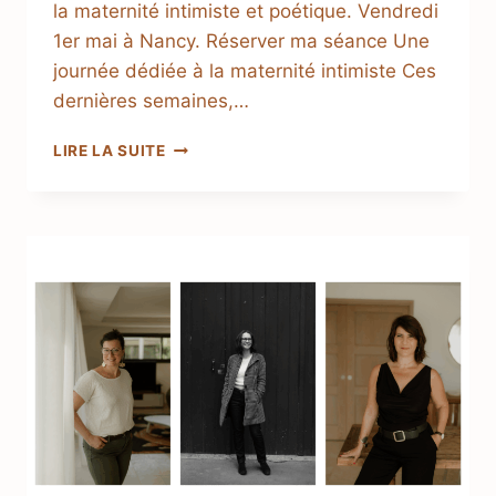
la maternité intimiste et poétique. Vendredi
1er mai à Nancy. Réserver ma séance Une
journée dédiée à la maternité intimiste Ces
dernières semaines,…
LIRE LA SUITE